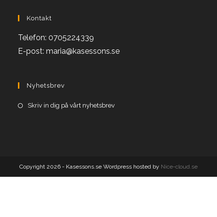
Kontakt
Telefon: 0705224339
E-post: maria@kasessons.se
Nyhetsbrev
Opens
Skriv in dig på vårt nyhetsbrev
in
a
new
tab
Copyright 2026 - Kasessons.se Wordpress hosted by
Nice-cloud.se